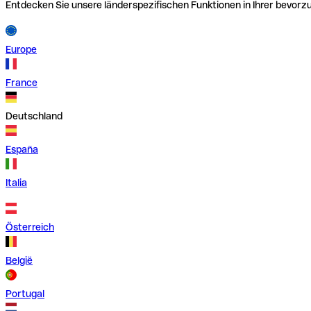
Entdecken Sie unsere länderspezifischen Funktionen in Ihrer bevor
Europe
France
Deutschland
España
Italia
Österreich
België
Portugal