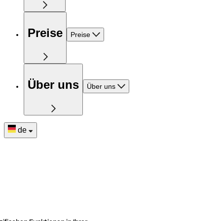
Preise
Preise
Über uns
Über uns
de