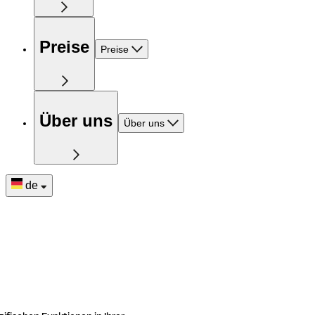
Preise
Preise
Über uns
Über uns
de