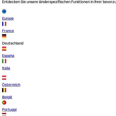
Entdecken Sie unsere länderspezifischen Funktionen in Ihrer bevor
Europe
France
Deutschland
España
Italia
Österreich
België
Portugal