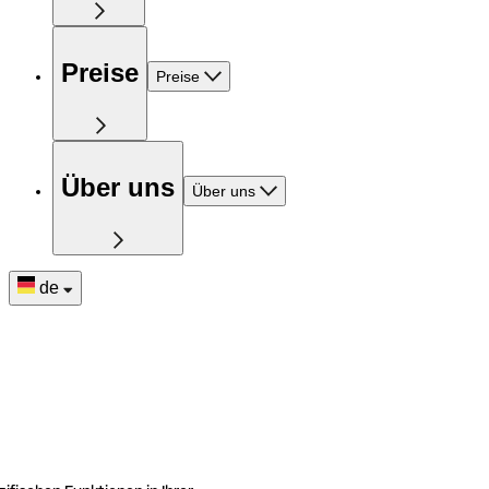
Preise
Preise
Über uns
Über uns
de