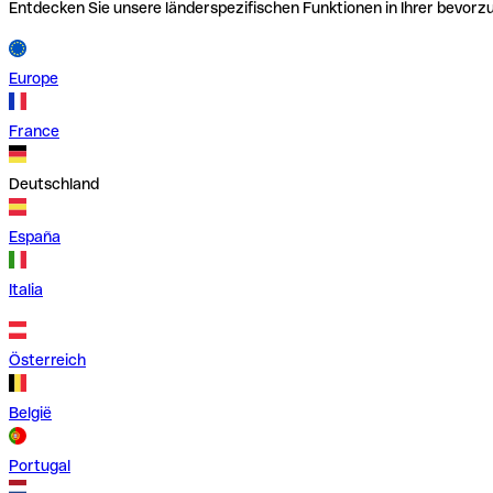
Entdecken Sie unsere länderspezifischen Funktionen in Ihrer bevor
Europe
France
Deutschland
España
Italia
Österreich
België
Portugal