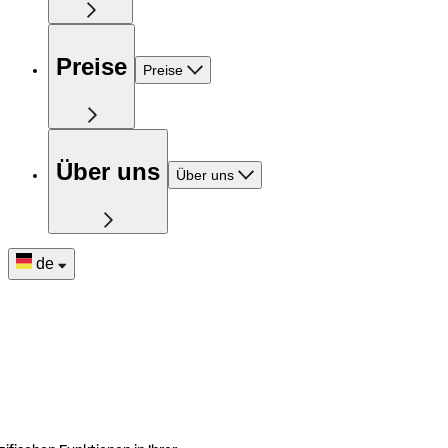
Preise
Preise
Über uns
Über uns
de