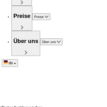
Preise
Preise
Über uns
Über uns
de