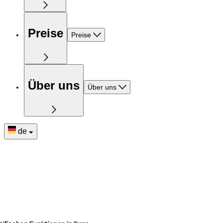
Preise
Preise
Über uns
Über uns
de