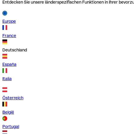
Entdecken Sie unsere länderspezifischen Funktionen in Ihrer bevor
Europe
France
Deutschland
España
Italia
Österreich
België
Portugal