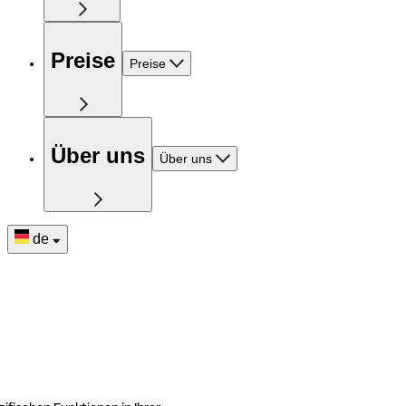
Preise
Preise
Über uns
Über uns
de