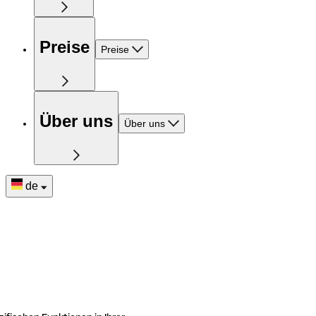
Preise
Preise
Über uns
Über uns
de