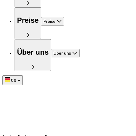
Preise
Preise
Über uns
Über uns
de