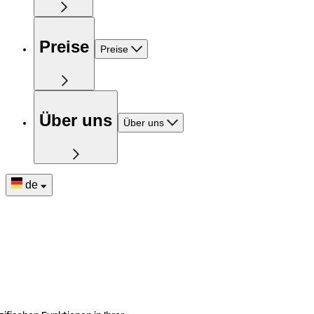
Preise
Preise
Über uns
Über uns
de