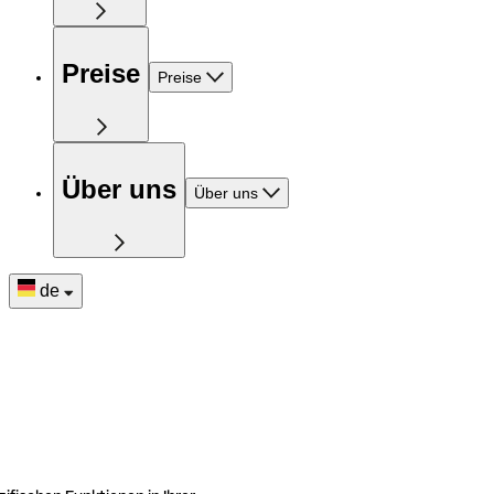
Preise
Preise
Über uns
Über uns
de