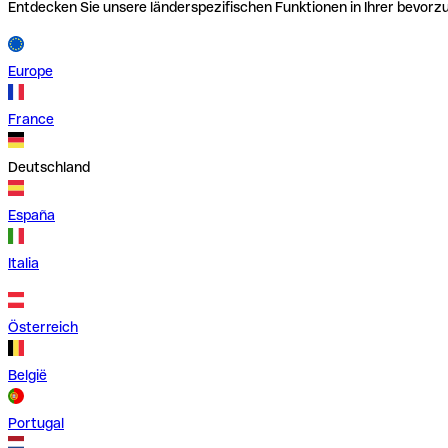
Entdecken Sie unsere länderspezifischen Funktionen in Ihrer bevor
Europe
France
Deutschland
España
Italia
Österreich
België
Portugal