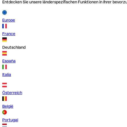
Entdecken Sie unsere länderspezifischen Funktionen in Ihrer bevor
Europe
France
Deutschland
España
Italia
Österreich
België
Portugal