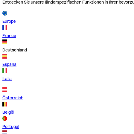
Entdecken Sie unsere länderspezifischen Funktionen in Ihrer bevor
Europe
France
Deutschland
España
Italia
Österreich
België
Portugal