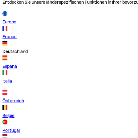
Entdecken Sie unsere länderspezifischen Funktionen in Ihrer bevor
Europe
France
Deutschland
España
Italia
Österreich
België
Portugal