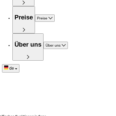
Preise
Preise
Über uns
Über uns
de