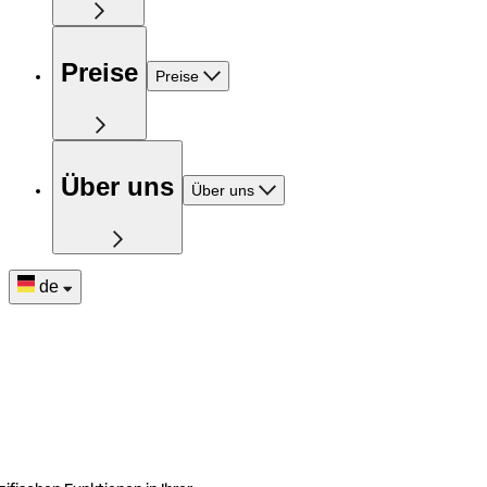
Preise
Preise
Über uns
Über uns
de