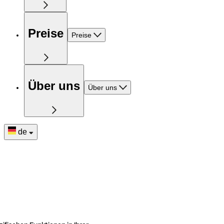
Preise
Preise
Über uns
Über uns
de