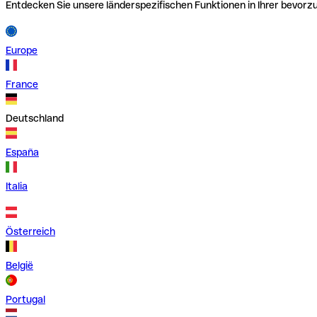
Entdecken Sie unsere länderspezifischen Funktionen in Ihrer bevor
Europe
France
Deutschland
España
Italia
Österreich
België
Portugal