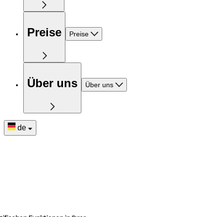
Preise
Preise
Über uns
Über uns
de