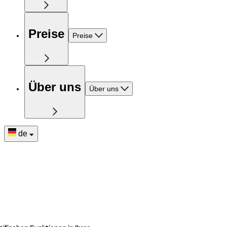
Preise
Preise
Über uns
Über uns
de