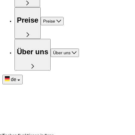
Preise
Preise
Über uns
Über uns
de