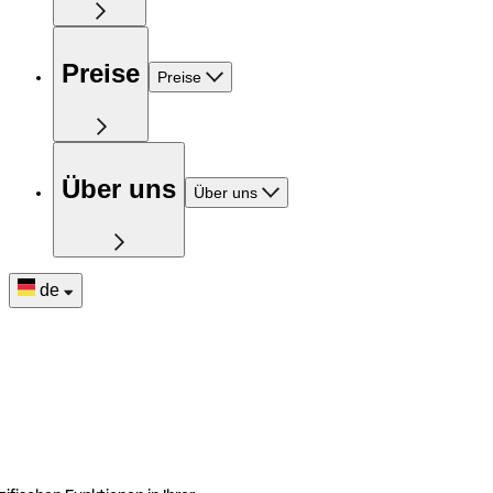
Preise
Preise
Über uns
Über uns
de