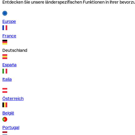
Entdecken Sie unsere länderspezifischen Funktionen in Ihrer bevor
Europe
France
Deutschland
España
Italia
Österreich
België
Portugal