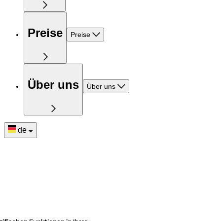
Preise
Preise
Über uns
Über uns
de