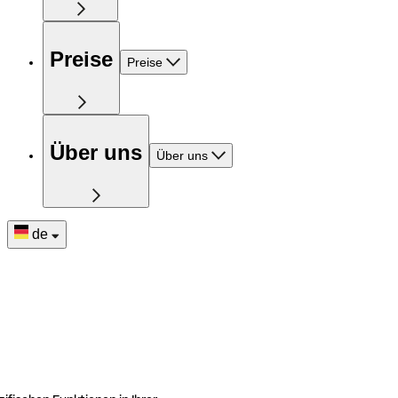
Preise
Preise
Über uns
Über uns
de