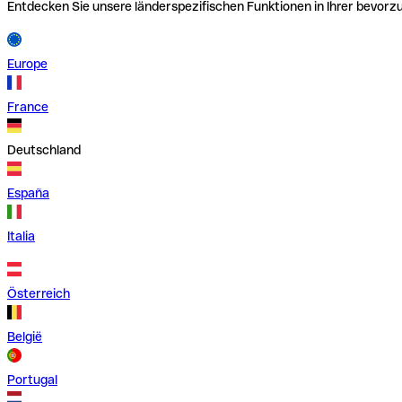
Entdecken Sie unsere länderspezifischen Funktionen in Ihrer bevor
Europe
France
Deutschland
España
Italia
Österreich
België
Portugal