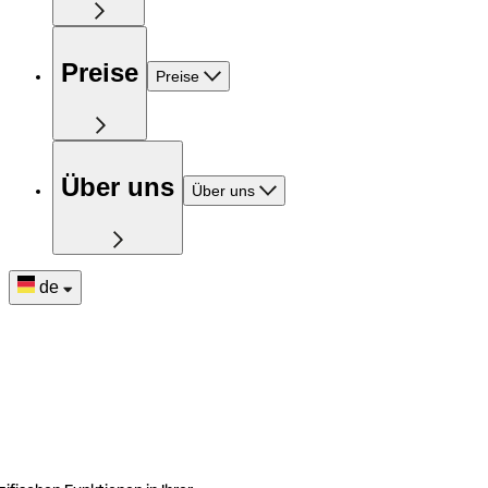
Preise
Preise
Über uns
Über uns
de