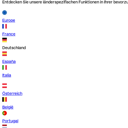
Entdecken Sie unsere länderspezifischen Funktionen in Ihrer bevor
Europe
France
Deutschland
España
Italia
Österreich
België
Portugal