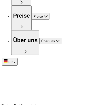
Preise
Preise
Über uns
Über uns
de