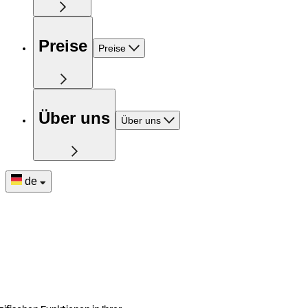
Preise
Preise
Über uns
Über uns
de