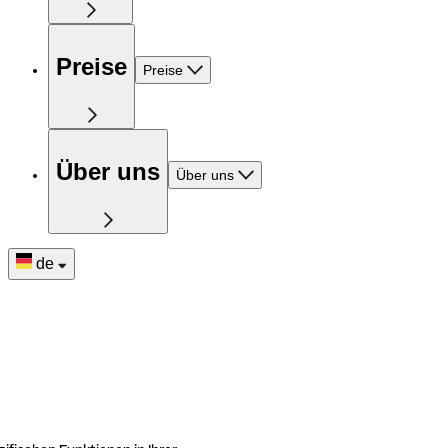
Preise
Preise
Über uns
Über uns
de