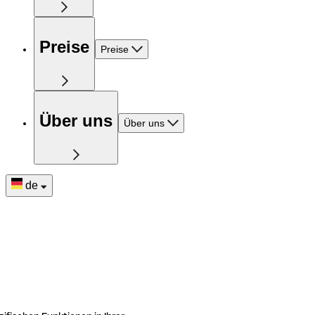
Preise
Preise
Über uns
Über uns
de