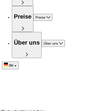
Preise
Preise
Über uns
Über uns
de