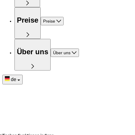
Preise
Preise
Über uns
Über uns
de