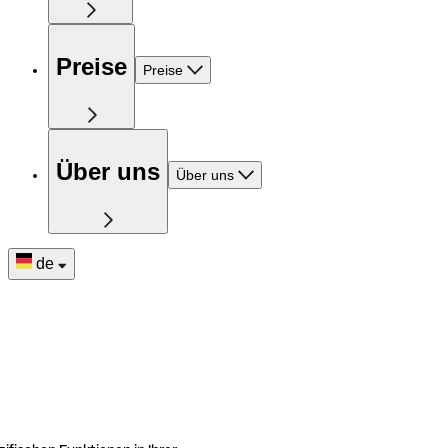
Preise
Preise
Über uns
Über uns
de