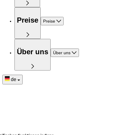
Preise
Preise
Über uns
Über uns
de