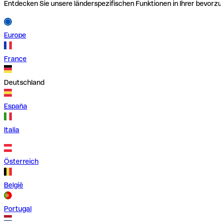
Entdecken Sie unsere länderspezifischen Funktionen in Ihrer bevor
Europe
France
Deutschland
España
Italia
Österreich
België
Portugal