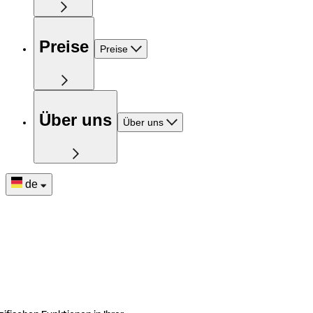
Preise
Preise
Über uns
Über uns
de