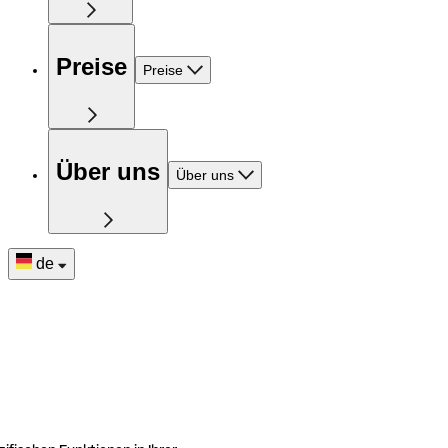
Preise
Preise
Über uns
Über uns
de