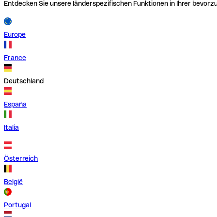
Entdecken Sie unsere länderspezifischen Funktionen in Ihrer bevor
Europe
France
Deutschland
España
Italia
Österreich
België
Portugal