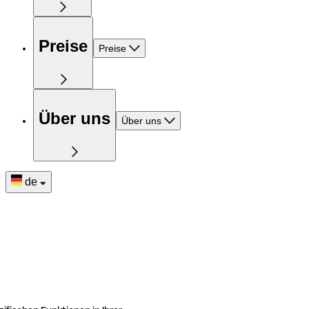
Preise
Preise
Über uns
Über uns
de