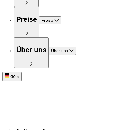
Preise
Preise
Über uns
Über uns
de