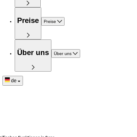
Preise
Preise
Über uns
Über uns
de