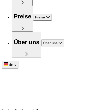
Preise
Preise
Über uns
Über uns
de