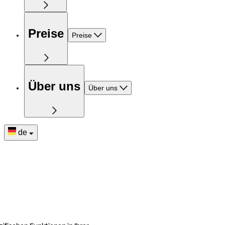
Preise
Preise
Über uns
Über uns
de